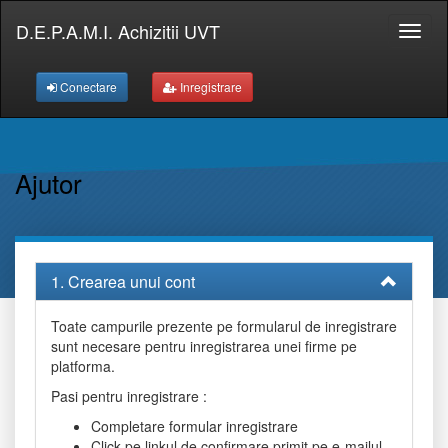
D.E.P.A.M.I. Achizitii UVT
Conectare
Inregistrare
e
ca...
Ajutor
1. Crearea unui cont
Toate campurile prezente pe formularul de inregistrare
sunt necesare pentru inregistrarea unei firme pe
platforma.
Pasi pentru inregistrare :
Completare formular inregistrare
Click pe linkul de confirmare primit pe e-mailul